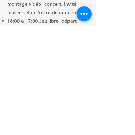
montage vidéo, concert, invité,
musée selon l'offre du moment. )
16:00 à 17:00 Jeu libre, départ
Les élèves seront amenés à
enregistrer une chanson seuls ou en
groupe et à créer un vidéoclip. Les
résultats vous serons envoyés par
courriel pendant la semaine
suivante!
Informations utiles
- Parce que nous devons réserver un
local, les camps devront être payés
entièrement afin de réserver votre
place. Nous vous prions de trouver