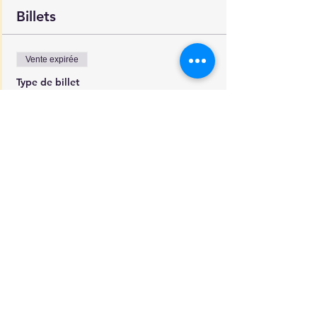
Billets
Vente expirée
Type de billet
1 place: Éveil Musical Baldwin
Prix
0,00 $
Partager cet événement