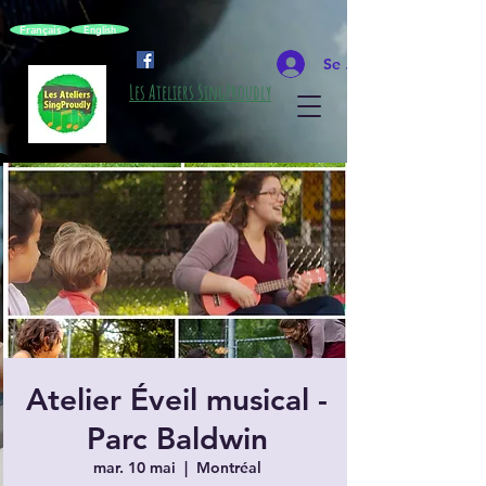
Français
English
Se connecter
Les Ateliers SingProudly
Atelier Éveil musical -
Parc Baldwin
mar. 10 mai
  |  
Montréal