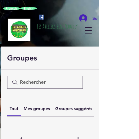
Français
English
Se connecter
Les Ateliers SingProudly
Groupes
Tout
Mes groupes
Groupes suggérés